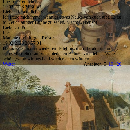
Ines Schäfer-Jelic
19.02.2023
21:36:43
Lieber Harald, liebe Speluden,
Ich freue mich immer wenn es etwas Neues von euch gibt. Es ist
toll, euch auf der Bühne zu sehen. Macht weiter so!
Liebe Grüße
Ines
Marlene und. Jürgen Rolser
19.02.2023
20:57:04
Hallo, es ist immer wieder ein Erlebnis, dich Harald, mit und
ohne Mitstreiter ,auf verschiedenen Bühnen zu erleben. Wäre
schön ,wenn wir uns bald wiedersehen würden.
Weiter
Anzeigen: 5
10
20