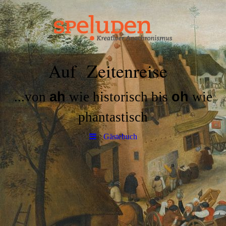
Auf Zeitenreise
...von
ah
wie historisch bis
oh
wie
phantastisch
Gästebuch