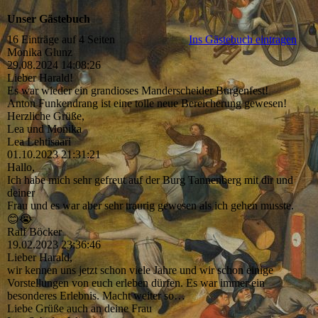
Unser Gästebuch
16 Einträge auf 4 Seiten
Ins Gästebuch eintragen
Monika Glunz
29.08.2024
14:08:26
Lieber Harald!
Es war wieder ein grandioses Manderscheider Burgenfest!
Anton Funkendrang ist eine tolle neue Bereicherung gewesen!
Herzliche Grüße,
Lea und Monika
Lea Lehtisaari
01.10.2023
21:31:21
Hallo,
Ich habe mich sehr gefreut auf der Burg Tannenberg mit dir und
deiner
Frau und es war aber sehr traurig gewesen als ich gehen musste.
😊😭
Ralf Böcker
19.02.2023
23:36:46
Lieber Harald,
wir kennen uns jetzt schon viele Jahre und wir schon einige
Vorstellungen von euch erleben dürfen. Es war immer ein
besonderes Erlebnis. Macht weiter so…
Liebe Grüße auch an deine Frau